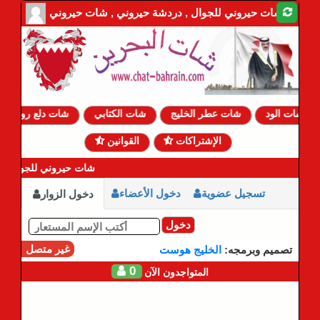
شات حيروني للجوال , دردشة حيروني , شات حيروني
شات الود
شات عطر الخليج
شات الكتابي
شات دلع روحي
الإشتراكات
القوانين
شات حيروني للجوال | 
تسجيل عضوية
دخول الأعضاء
دخول الزوار
دخول
غير متصل
تصميم وبرمجه:
الخليج هوست
0
المتواجدون الآن