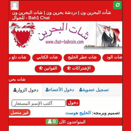
شأت البحرين ون | دردشة بحرين ون | شات البحرين ون
للجوال - Bah1 Chat
شات الود
شات عطر الخليج
شات الكتابي
شات دلع روحي
الإشتراكات
القوانين
شات بحرين ون |
تسجيل عضوية
دخول الأعضاء
دخول الزوار
دخول
غير متصل
تصميم وبرمجه:
الخليج هوست
0
المتواجدون الآن