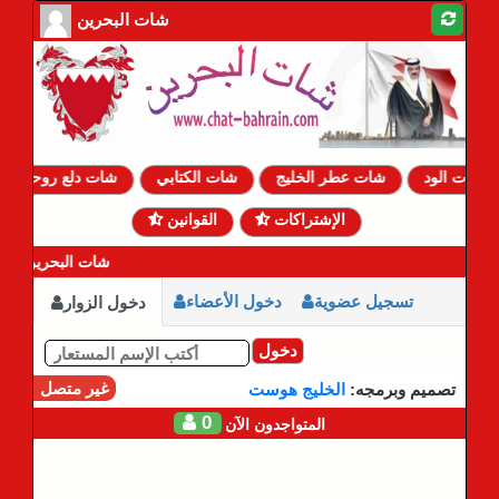
شات البحرين
شات الود
شات عطر الخليج
شات الكتابي
شات دلع روحي
الإشتراكات
القوانين
شات البحرين درد
تسجيل عضوية
دخول الأعضاء
دخول الزوار
دخول
غير متصل
تصميم وبرمجه:
الخليج هوست
0
المتواجدون الآن